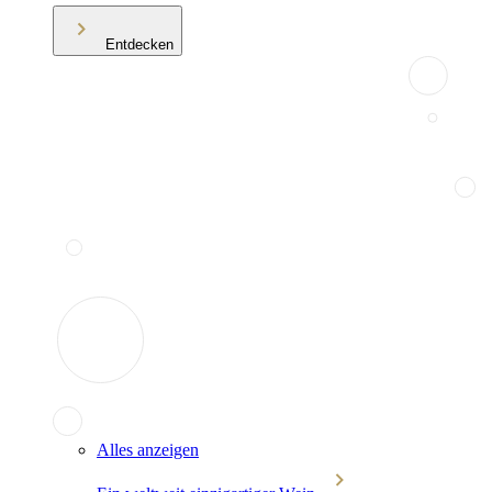
Entdecken
Alles anzeigen