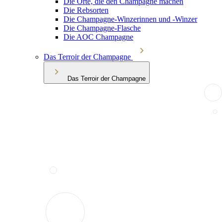
Die Orte, die den Champagne machen
Die Rebsorten
Die Champagne-Winzerinnen und -Winzer
Die Champagne-Flasche
Die AOC Champagne
Das Terroir der Champagne
Das Terroir der Champagne