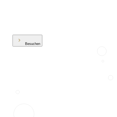
Besuchen