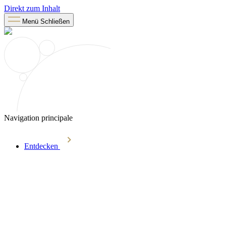
Direkt zum Inhalt
Menü
Schließen
Navigation principale
Entdecken