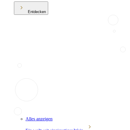
Entdecken
Alles anzeigen