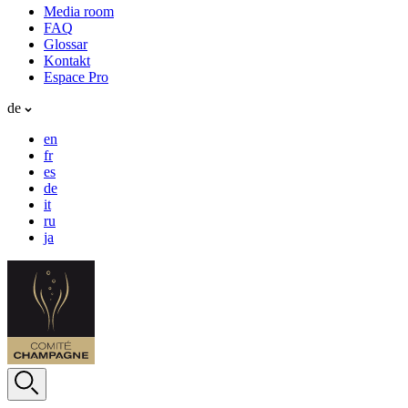
Media room
FAQ
Glossar
Kontakt
Espace Pro
de
en
fr
es
de
it
ru
ja