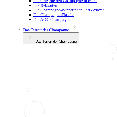
Die Orte, die den Champagne machen
Die Rebsorten
Die Champagne-Winzerinnen und -Winzer
Die Champagne-Flasche
Die AOC Champagne
Das Terroir der Champagne
Das Terroir der Champagne