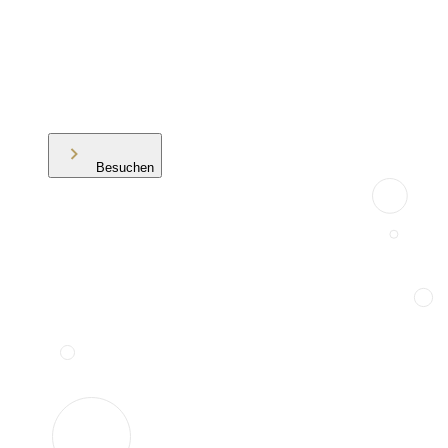
Besuchen