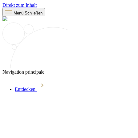
Direkt zum Inhalt
Menü
Schließen
Navigation principale
Entdecken