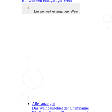
Ein weltweit einzigartiger Wein
Ein weltweit einzigartiger Wein
Alles anzeigen
Das Weinbaugebiet der Champagne