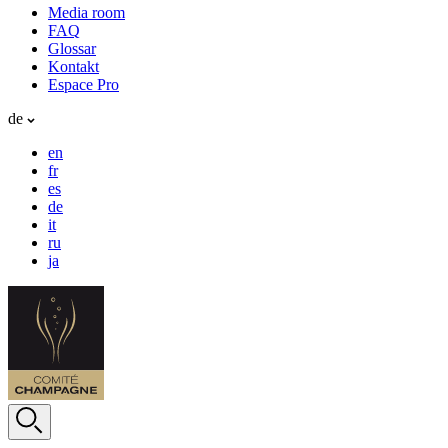
Media room
FAQ
Glossar
Kontakt
Espace Pro
de
en
fr
es
de
it
ru
ja