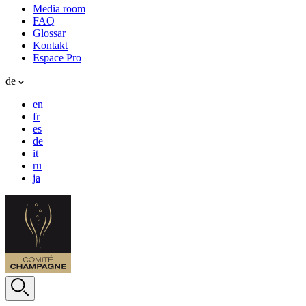
Media room
FAQ
Glossar
Kontakt
Espace Pro
de
en
fr
es
de
it
ru
ja