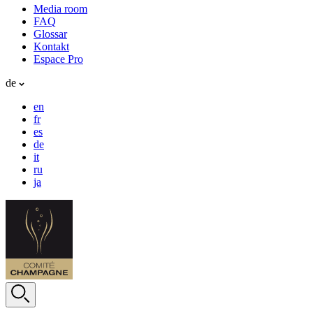
Media room
FAQ
Glossar
Kontakt
Espace Pro
de
en
fr
es
de
it
ru
ja