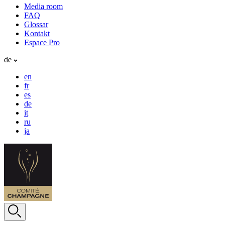
Media room
FAQ
Glossar
Kontakt
Espace Pro
de
en
fr
es
de
it
ru
ja