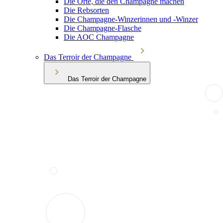
Die Orte, die den Champagne machen
Die Rebsorten
Die Champagne-Winzerinnen und -Winzer
Die Champagne-Flasche
Die AOC Champagne
Das Terroir der Champagne
Das Terroir der Champagne