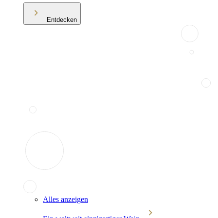
Entdecken
Alles anzeigen