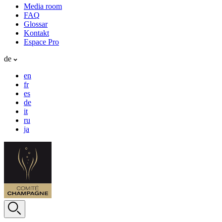
Media room
FAQ
Glossar
Kontakt
Espace Pro
de
en
fr
es
de
it
ru
ja