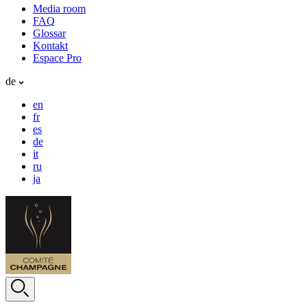
Media room
FAQ
Glossar
Kontakt
Espace Pro
de
en
fr
es
de
it
ru
ja