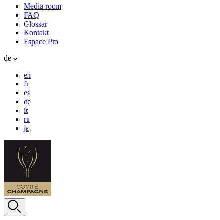
Media room
FAQ
Glossar
Kontakt
Espace Pro
de
en
fr
es
de
it
ru
ja