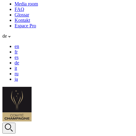
Media room
FAQ
Glossar
Kontakt
Espace Pro
de
en
fr
es
de
it
ru
ja