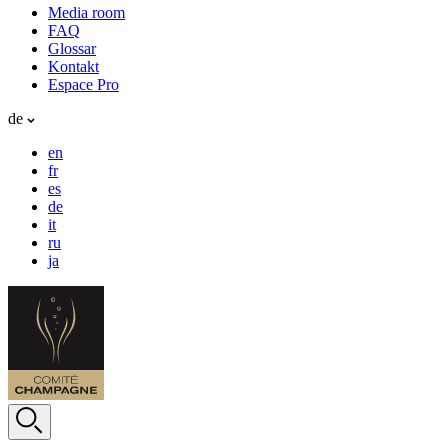
Media room
FAQ
Glossar
Kontakt
Espace Pro
de
en
fr
es
de
it
ru
ja