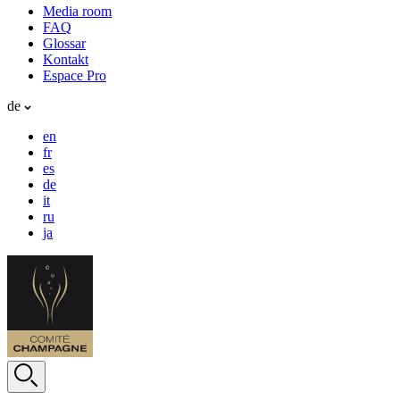
Media room
FAQ
Glossar
Kontakt
Espace Pro
de
en
fr
es
de
it
ru
ja