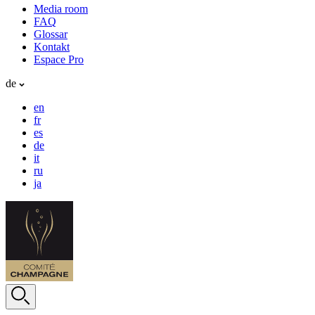
Media room
FAQ
Glossar
Kontakt
Espace Pro
de
en
fr
es
de
it
ru
ja