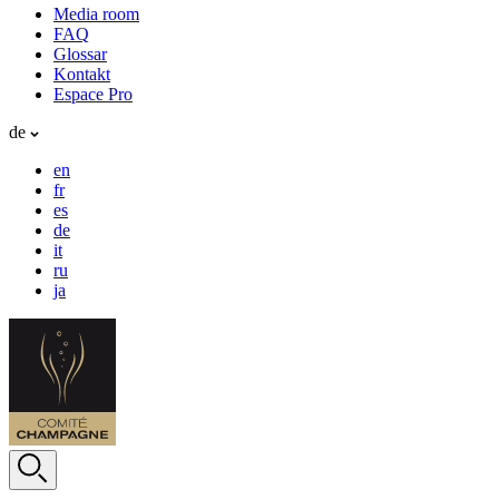
Media room
FAQ
Glossar
Kontakt
Espace Pro
de
en
fr
es
de
it
ru
ja