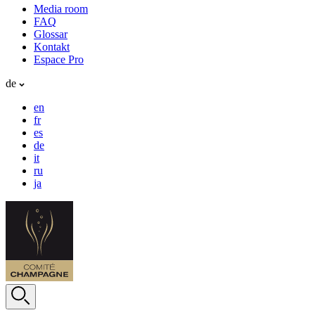
Media room
FAQ
Glossar
Kontakt
Espace Pro
de
en
fr
es
de
it
ru
ja