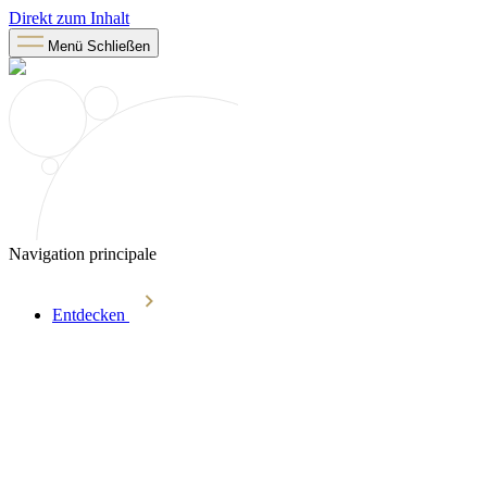
Direkt zum Inhalt
Menü
Schließen
Navigation principale
Entdecken