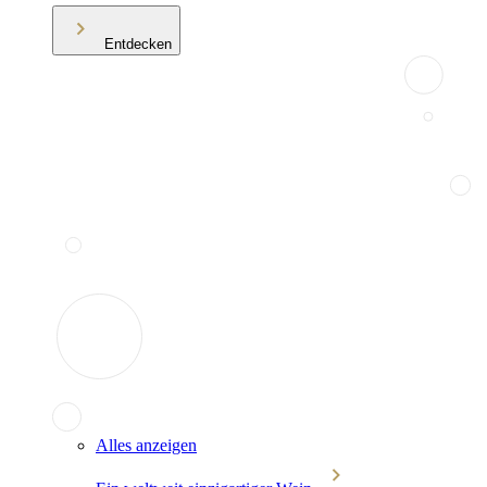
Entdecken
Alles anzeigen