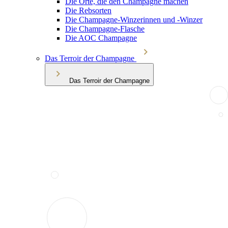
Die Orte, die den Champagne machen
Die Rebsorten
Die Champagne-Winzerinnen und -Winzer
Die Champagne-Flasche
Die AOC Champagne
Das Terroir der Champagne
Das Terroir der Champagne