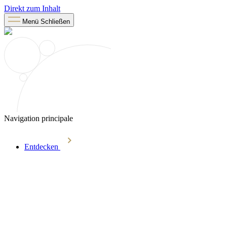
Direkt zum Inhalt
Menü
Schließen
Navigation principale
Entdecken