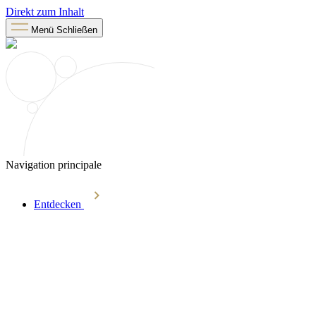
Direkt zum Inhalt
Menü
Schließen
Navigation principale
Entdecken