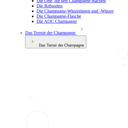
Die Orte, die den Champagne machen
Die Rebsorten
Die Champagne-Winzerinnen und -Winzer
Die Champagne-Flasche
Die AOC Champagne
Das Terroir der Champagne
Das Terroir der Champagne