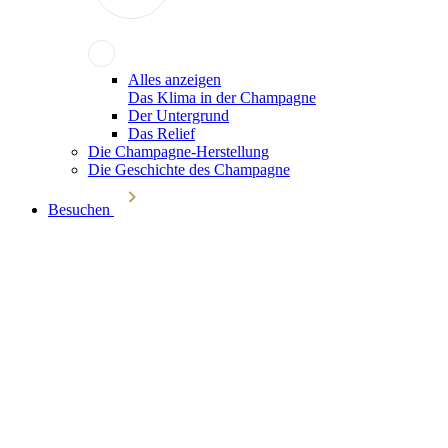
Alles anzeigen
Das Klima in der Champagne
Der Untergrund
Das Relief
Die Champagne-Herstellung
Die Geschichte des Champagne
Besuchen