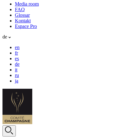
Media room
FAQ
Glossar
Kontakt
Espace Pro
de
en
fr
es
de
it
ru
ja