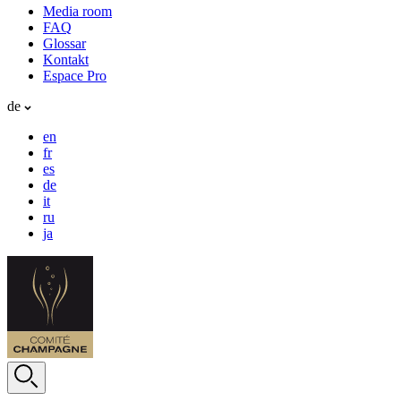
Media room
FAQ
Glossar
Kontakt
Espace Pro
de
en
fr
es
de
it
ru
ja