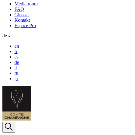
Media room
FAQ
Glossar
Kontakt
Espace Pro
de
en
fr
es
de
it
ru
ja