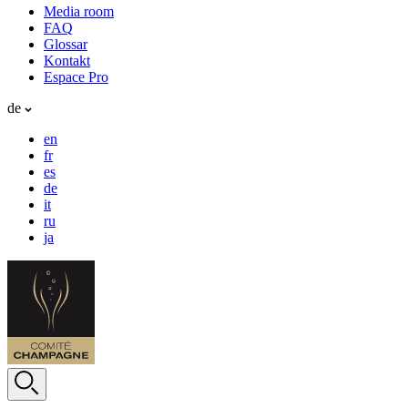
Media room
FAQ
Glossar
Kontakt
Espace Pro
de
en
fr
es
de
it
ru
ja