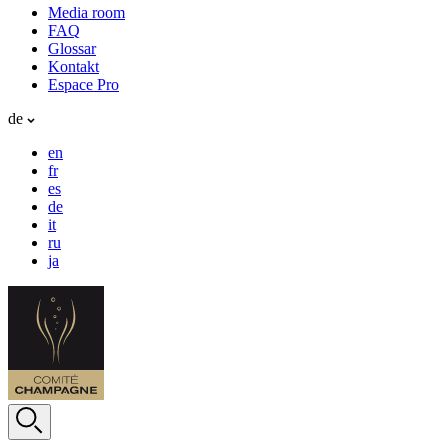
Media room
FAQ
Glossar
Kontakt
Espace Pro
de
en
fr
es
de
it
ru
ja