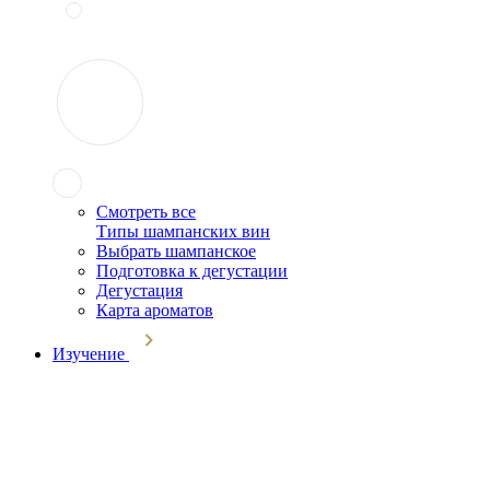
Смотреть все
Типы шампанских вин
Выбрать шампанское
Подготовка к дегустации
Дегустация
Карта ароматов
Изучение