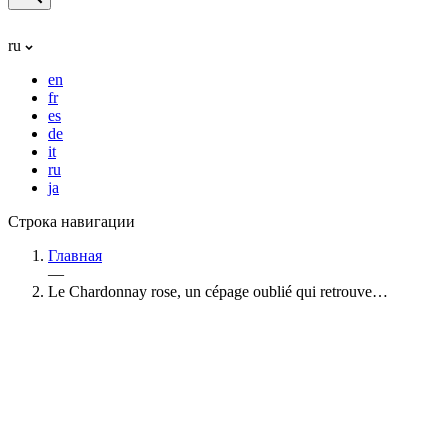
ru
en
fr
es
de
it
ru
ja
Строка навигации
Главная
—
Le Chardonnay rose, un cépage oublié qui retrouve…