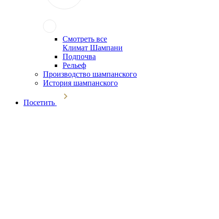
Смотреть все
Климат Шампани
Подпочва
Рельеф
Производство шампанского
История шампанского
Посетить