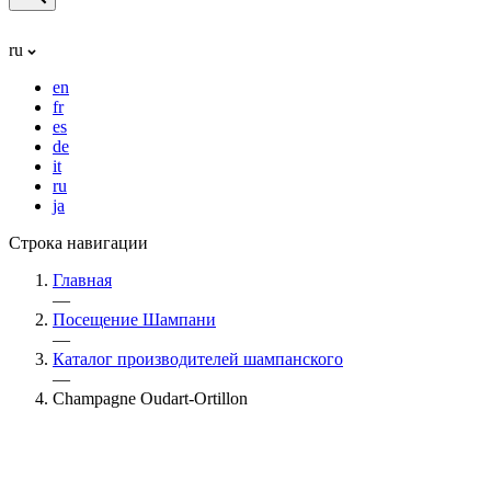
ru
en
fr
es
de
it
ru
ja
Строка навигации
Главная
—
Посещение Шампани
—
Каталог производителей шампанского
—
Champagne Oudart-Ortillon