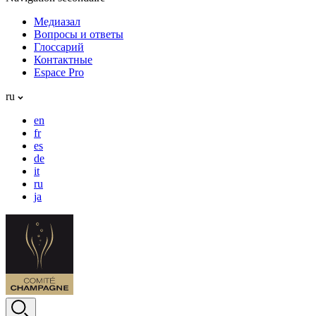
Медиазал
Вопросы и ответы
Глоссарий
Контактные
Espace Pro
ru
en
fr
es
de
it
ru
ja