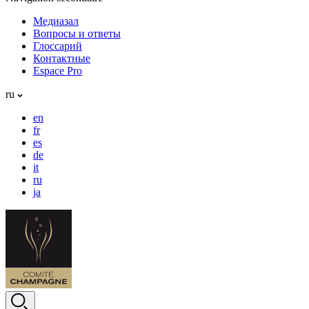
Медиазал
Вопросы и ответы
Глоссарий
Контактные
Espace Pro
ru
en
fr
es
de
it
ru
ja