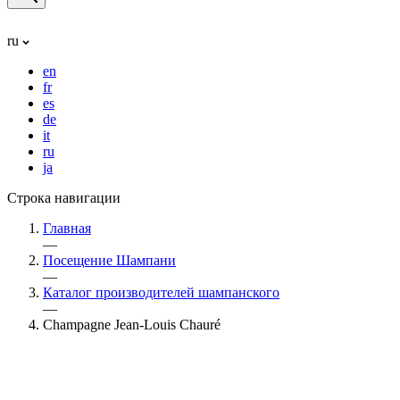
ru
en
fr
es
de
it
ru
ja
Строка навигации
Главная
—
Посещение Шампани
—
Каталог производителей шампанского
—
Champagne Jean-Louis Chauré