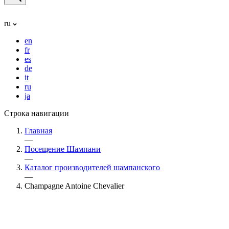
ru
en
fr
es
de
it
ru
ja
Строка навигации
Главная
—
Посещение Шампани
—
Каталог производителей шампанского
—
Champagne Antoine Chevalier