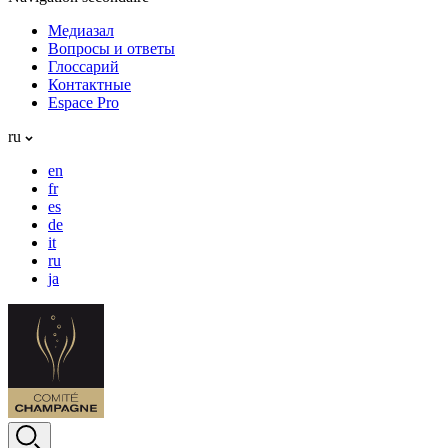
Медиазал
Вопросы и ответы
Глоссарий
Контактные
Espace Pro
ru
en
fr
es
de
it
ru
ja