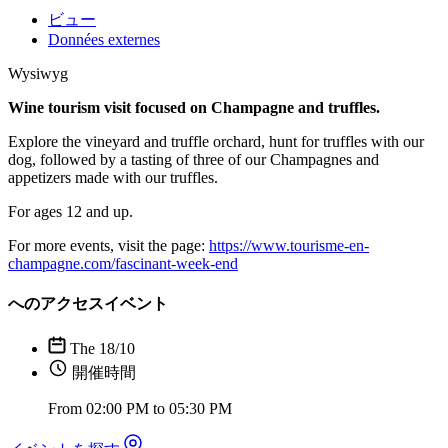
ビュー
Données externes
Wysiwyg
Wine tourism visit focused on Champagne and truffles.
Explore the vineyard and truffle orchard, hunt for truffles with our
dog, followed by a tasting of three of our Champagnes and
appetizers made with our truffles.
For ages 12 and up.
For more events, visit the page:
https://www.tourisme-en-
champagne.com/fascinant-week-end
へのアクセスイベント
The 18/10
開催時間
From 02:00 PM to 05:30 PM