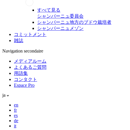
すべて見る
シャンパーニュ委員会
シャンパーニュ地方のブドウ栽培者
シャンパーニュメゾン
コミットメント
雑誌
Navigation secondaire
メディアルーム
よくあるご質問
用語集
コンタクト
Espace Pro
ja
en
fr
es
de
it