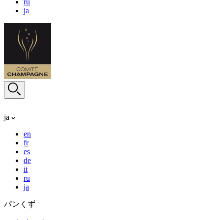
ru
ja
ja
en
fr
es
de
it
ru
ja
パンくず