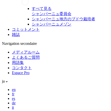
すべて見る
シャンパーニュ委員会
シャンパーニュ地方のブドウ栽培者
シャンパーニュメゾン
コミットメント
雑誌
Navigation secondaire
メディアルーム
よくあるご質問
用語集
コンタクト
Espace Pro
ja
en
fr
es
de
it