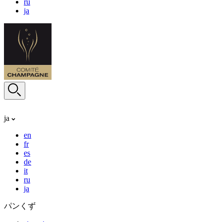
ru
ja
ja
en
fr
es
de
it
ru
ja
パンくず