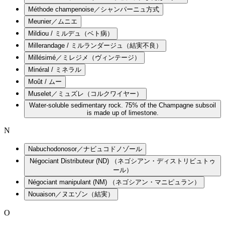
Méthode champenoise／シャンパーニュ方式
Meunier／ムニエ
Mildiou / ミルデュ（ベト病）
Millerandage / ミルランダージュ（結実不良）
Millésimé／ミレジメ（ヴィンテージ）
Minéral / ミネラル
Moût / ムー
Muselet／ミュズレ（コルクワイヤー）
Water-soluble sedimentary rock. 75% of the Champagne subsoil
is made up of limestone.
N
Nabuchodonosor／ナビュコドノゾール
Négociant Distributeur (ND) （ネゴシアン・ディストリビュトゥ
ール）
Négociant manipulant (NM) （ネゴシアン・マニピュラン）
Nouaison／ヌエゾン（結実）
O