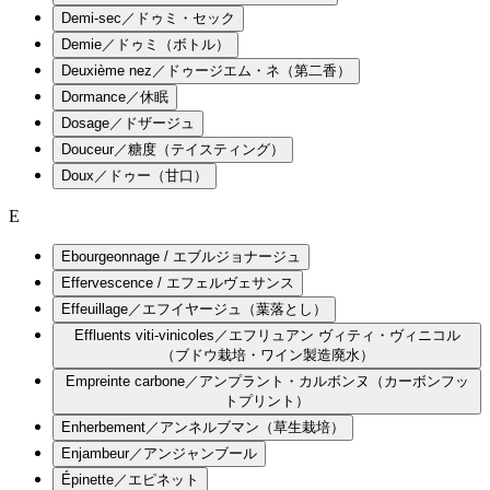
Demi-sec／ドゥミ・セック
Demie／ドゥミ（ボトル）
Deuxième nez／ドゥージエム・ネ（第二香）
Dormance／休眠
Dosage／ドザージュ
Douceur／糖度（テイスティング）
Doux／ドゥー（甘口）
E
Ebourgeonnage / エブルジョナージュ
Effervescence / エフェルヴェサンス
Effeuillage／エフイヤージュ（葉落とし）
Effluents viti-vinicoles／エフリュアン ヴィティ・ヴィニコル
（ブドウ栽培・ワイン製造廃水）
Empreinte carbone／アンプラント・カルボンヌ（カーボンフッ
トプリント）
Enherbement／アンネルブマン（草生栽培）
Enjambeur／アンジャンブール
Épinette／エピネット