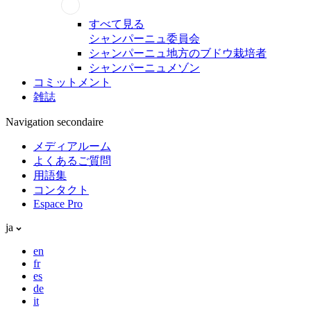
すべて見る
シャンパーニュ委員会
シャンパーニュ地方のブドウ栽培者
シャンパーニュメゾン
コミットメント
雑誌
Navigation secondaire
メディアルーム
よくあるご質問
用語集
コンタクト
Espace Pro
ja
en
fr
es
de
it