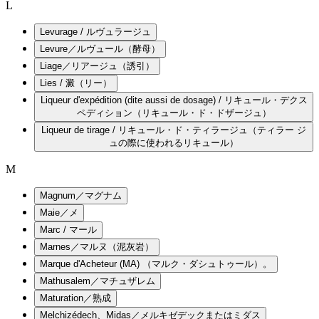
L
Levurage / ルヴュラージュ
Levure／ルヴュール（酵母）
Liage／リアージュ（誘引）
Lies / 澱（リー）
Liqueur d'expédition (dite aussi de dosage) / リキュール・デクス
ペディション（リキュール・ド・ドザージュ）
Liqueur de tirage / リキュール・ド・ティラージュ（ティラー ジ
ュの際に使われるリキュール）
M
Magnum／マグナム
Maie／メ
Marc / マール
Marnes／マルヌ（泥灰岩）
Marque d'Acheteur (MA) （マルク・ダシュトゥール）。
Mathusalem／マチュザレム
Maturation／熟成
Melchizédech、Midas／メルキゼデックまたはミダス