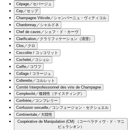
Cépage／セパージュ
Cep／セップ
Champagne Viticole／シャンパーニュ・ヴィティコル
Chardonnay／シャルドネ
Chef de caves／シェフ・ド・カーヴ
Clarification／クラリフィケーション（清澄）
Clos／クロ
Coccolite / コッコリット
Cochelet／コシュレ
Coiffe／コワフ
Collage / コラージュ
Collerette／コルレット
Comité Interprofessionnel des vins de Champagne
Complexité／複雑性（テイスティング）
Confrérie／コンフレリー
Confusion sexuelle／コンフュージョン・セクシュエル
Continentale／大陸性
Coopérative de Manipulation (CM) （コーペラティヴ・ド・マニ
ピュラシオン）