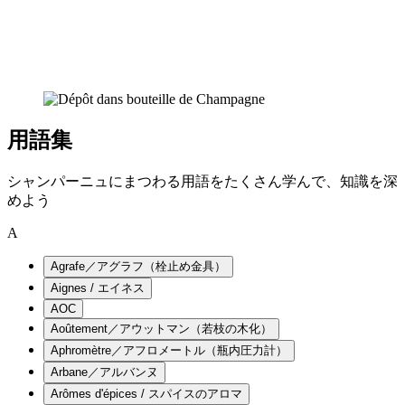
用語集
シャンパーニュにまつわる用語をたくさん学んで、知識を深
めよう
A
Agrafe／アグラフ（栓止め金具）
Aignes / エイネス
AOC
Aoûtement／アウットマン（若枝の木化）
Aphromètre／アフロメートル（瓶内圧力計）
Arbane／アルバンヌ
Arômes d'épices / スパイスのアロマ