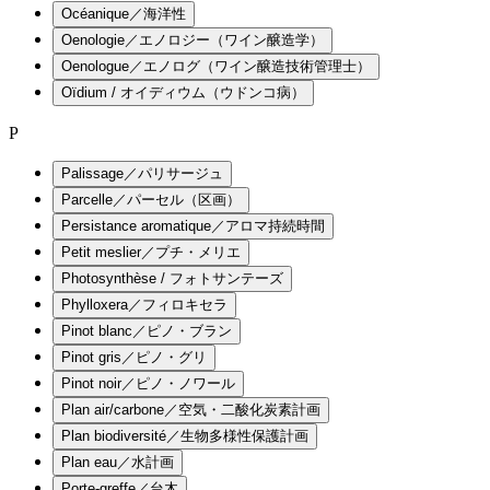
Océanique／海洋性
Oenologie／エノロジー（ワイン醸造学）
Oenologue／エノログ（ワイン醸造技術管理士）
Oïdium / オイディウム（ウドンコ病）
P
Palissage／パリサージュ
Parcelle／パーセル（区画）
Persistance aromatique／アロマ持続時間
Petit meslier／プチ・メリエ
Photosynthèse / フォトサンテーズ
Phylloxera／フィロキセラ
Pinot blanc／ピノ・ブラン
Pinot gris／ピノ・グリ
Pinot noir／ピノ・ノワール
Plan air/carbone／空気・二酸化炭素計画
Plan biodiversité／生物多様性保護計画
Plan eau／水計画
Porte-greffe／台木