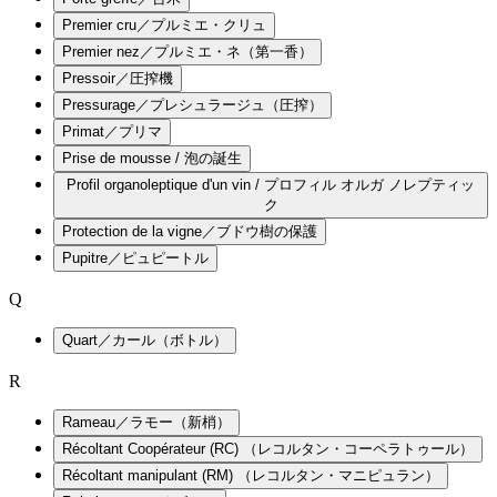
Premier cru／プルミエ・クリュ
Premier nez／プルミエ・ネ（第一香）
Pressoir／圧搾機
Pressurage／プレシュラージュ（圧搾）
Primat／プリマ
Prise de mousse / 泡の誕生
Profil organoleptique d'un vin / プロフィル オルガ ノレプティッ
ク
Protection de la vigne／ブドウ樹の保護
Pupitre／ピュピートル
Q
Quart／カール（ボトル）
R
Rameau／ラモー（新梢）
Récoltant Coopérateur (RC) （レコルタン・コーペラトゥール）
Récoltant manipulant (RM) （レコルタン・マニピュラン）