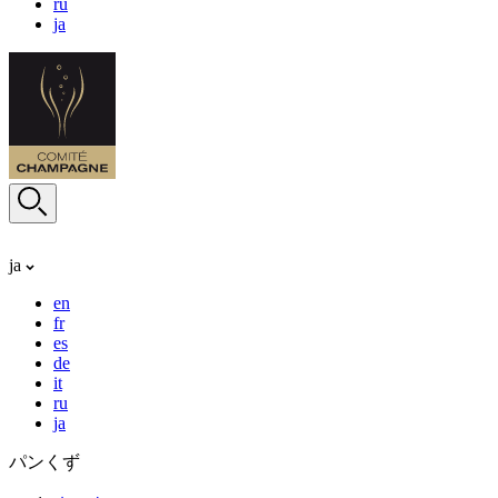
ru
ja
ja
en
fr
es
de
it
ru
ja
パンくず