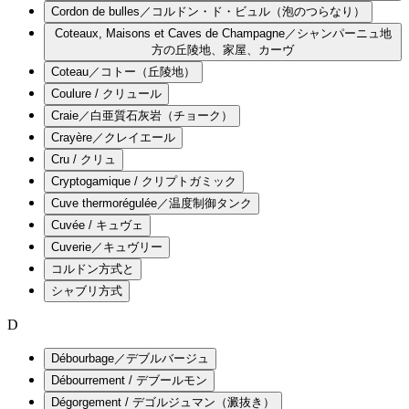
Cordon de bulles／コルドン・ド・ビュル（泡のつらなり）
Coteaux, Maisons et Caves de Champagne／シャンパーニュ地
方の丘陵地、家屋、カーヴ
Coteau／コトー（丘陵地）
Coulure / クリュール
Craie／白亜質石灰岩（チョーク）
Crayère／クレイエール
Cru / クリュ
Cryptogamique / クリプトガミック
Cuve thermorégulée／温度制御タンク
Cuvée / キュヴェ
Cuverie／キュヴリー
コルドン方式と
シャブリ方式
D
Débourbage／デブルバージュ
Débourrement / デブールモン
Dégorgement / デゴルジュマン（澱抜き）