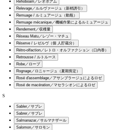
Rehoboam／レオボアム
Relevage／ルルヴァージュ（新梢誘引）
Remuage / ルミュアージュ（動瓶）
Remuage mécanique／機械作業によるルミュアージュ
Rendement／収穫量
Réseau Matu／レゾー・マチュ
Réserve / レゼルヴ（個 人貯蔵分）
Rétro-olfaction／レトロ・オルファクション（口内香）
Retrousse / ルトルース
Robe／ローブ
Rognage／ロニャージュ（夏期剪定）
Rosé d'assemblage／アサンブラージュによるロゼ
Rosé de macération／マセラシオンによるロゼ
S
Sabler／サブレ
Sabrer／サブレ
Salmanazar／サルマナザール
Salomon／サロモン