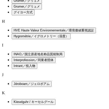
Grumer／グリュメ
Grumer／グリュメ
グイヨー方式
H
HVE Haute Valeur Environnementale／環境価値重視認証
Hygrométrie／イグロメトリー（湿度）
I
INAO／国立原産地名称品質統制局
Interprofession／同業者団体
Intrant／投入物
J
Jéroboam／ジェロボアム
K
Kieselguhr / キーセルグール