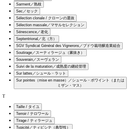
Sarment／熟枝
Sec／セック
Sélection clonale / クローンの選抜
Sélection massale／マサルセレクション
Sénescence／老化
Septentrional／北（方）
SGV Syndicat Général des Vignerons／ブドウ栽培醸造業組合
Soutirage／スーティラージュ（澱抜き）
Souverain／スーヴェラン
Suivi de la maturation／成熟度の継続管理
Sur lattes／シュール・ラット
Sur pointes（mise en masse）／シュール・ポワイント（または
ミザン・マス）
T
Taille / タイユ
Terroir / テロワール
Tirage / ティラージュ
Typicité／ティピシテ（典型性）