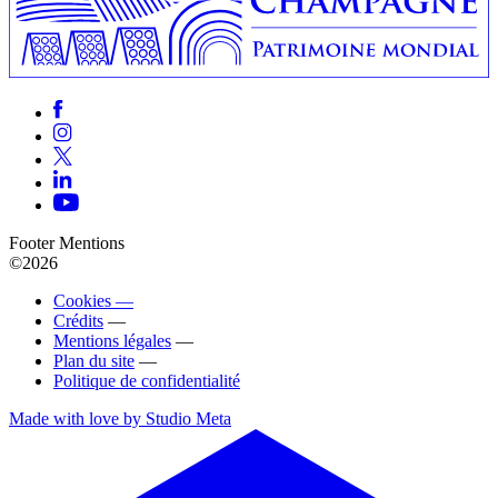
Footer Mentions
©2026
Cookies —
Crédits
—
Mentions légales
—
Plan du site
—
Politique de confidentialité
Made with love by Studio Meta