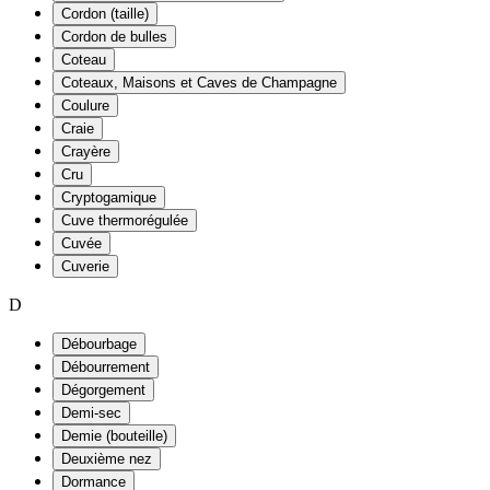
Cordon (taille)
Cordon de bulles
Coteau
Coteaux, Maisons et Caves de Champagne
Coulure
Craie
Crayère
Cru
Cryptogamique
Cuve thermorégulée
Cuvée
Cuverie
D
Débourbage
Débourrement
Dégorgement
Demi-sec
Demie (bouteille)
Deuxième nez
Dormance