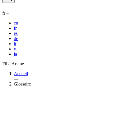
fr
en
fr
es
de
it
ru
ja
Fil d'Ariane
Accueil
—
Glossaire