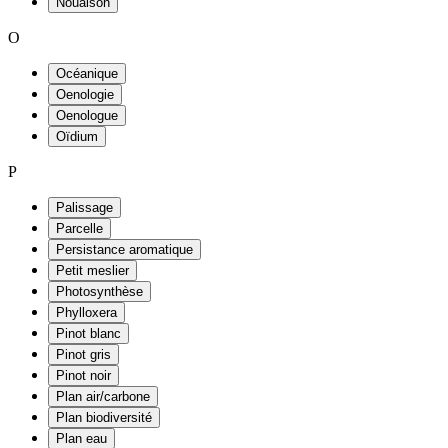
Nouaison
O
Océanique
Oenologie
Oenologue
Oïdium
P
Palissage
Parcelle
Persistance aromatique
Petit meslier
Photosynthèse
Phylloxera
Pinot blanc
Pinot gris
Pinot noir
Plan air/carbone
Plan biodiversité
Plan eau