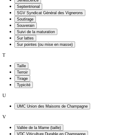
Sénescence
Septentrional
SGV Syndicat Général des Vignerons
Soutirage
Souverain
Suivi de la maturation
Sur lattes
Sur pointes (ou mise en masse)
T
Taille
Terroir
Tirage
Typicité
U
UMC Union des Maisons de Champagne
V
Vallée de la Marne (taille)
VDC Viticulture Durable en Champagne