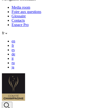
Media room
Foire aux questions
Glossaire
Contacts
Espace Pro
fr
en
fr
es
de
it
ru
ja