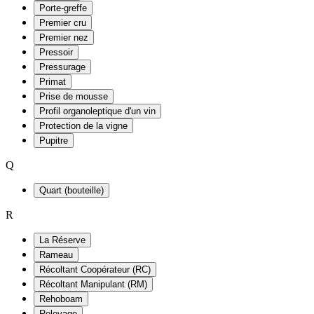
Porte-greffe
Premier cru
Premier nez
Pressoir
Pressurage
Primat
Prise de mousse
Profil organoleptique d'un vin
Protection de la vigne
Pupitre
Q
Quart (bouteille)
R
La Réserve
Rameau
Récoltant Coopérateur (RC)
Récoltant Manipulant (RM)
Rehoboam
Relevage