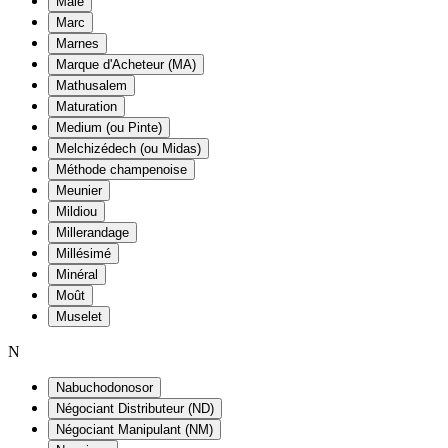
Maie
Marc
Marnes
Marque d'Acheteur (MA)
Mathusalem
Maturation
Medium (ou Pinte)
Melchizédech (ou Midas)
Méthode champenoise
Meunier
Mildiou
Millerandage
Millésimé
Minéral
Moût
Muselet
N
Nabuchodonosor
Négociant Distributeur (ND)
Négociant Manipulant (NM)