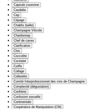
Capsule couronne
Caudalie
Cep
Cépage
Chablis (taille)
Champagne Viticole
Chardonnay
Chef de caves
Clarification
Clos
Coccolite
Cochelet
Coiffe
Collage
Collerette
Comité Interprofessionnel des vins de Champagne
Complexité (dégustation)
Confrérie
Confusion sexuelle
Continentale
Coopérative de Manipulation (CM)