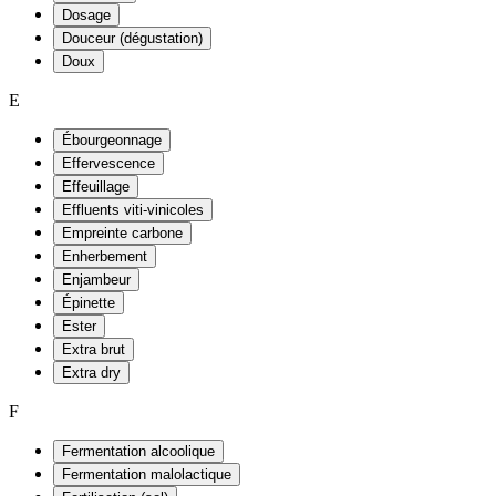
Dosage
Douceur (dégustation)
Doux
E
Ébourgeonnage
Effervescence
Effeuillage
Effluents viti-vinicoles
Empreinte carbone
Enherbement
Enjambeur
Épinette
Ester
Extra brut
Extra dry
F
Fermentation alcoolique
Fermentation malolactique