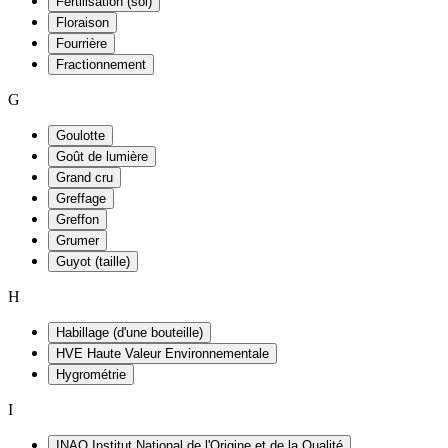
Fertilisation (sol)
Floraison
Fourrière
Fractionnement
G
Goulotte
Goût de lumière
Grand cru
Greffage
Greffon
Grumer
Guyot (taille)
H
Habillage (d'une bouteille)
HVE Haute Valeur Environnementale
Hygrométrie
I
INAO Institut National de l'Origine et de la Qualité