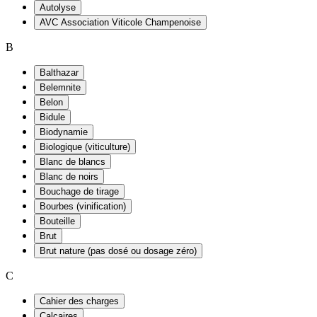
Autolyse
AVC Association Viticole Champenoise
B
Balthazar
Belemnite
Belon
Bidule
Biodynamie
Biologique (viticulture)
Blanc de blancs
Blanc de noirs
Bouchage de tirage
Bourbes (vinification)
Bouteille
Brut
Brut nature (pas dosé ou dosage zéro)
C
Cahier des charges
Calcaires