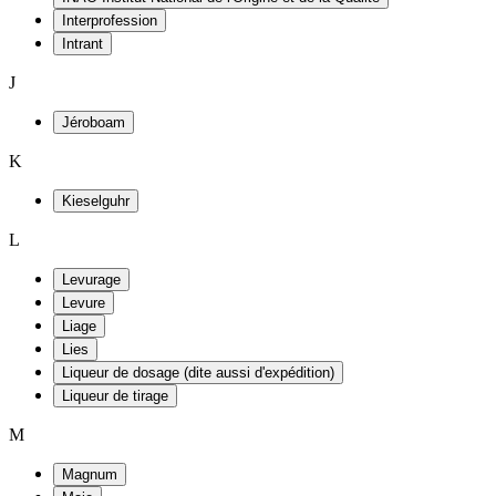
Interprofession
Intrant
J
Jéroboam
K
Kieselguhr
L
Levurage
Levure
Liage
Lies
Liqueur de dosage (dite aussi d'expédition)
Liqueur de tirage
M
Magnum