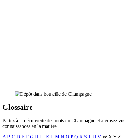
Glossaire
Partez à la découverte des mots du Champagne et aiguisez vos
connaissances en la matière
A
B
C
D
E
F
G
H
I
J
K
L
M
N
O
P
Q
R
S
T
U
V
W
X
Y
Z