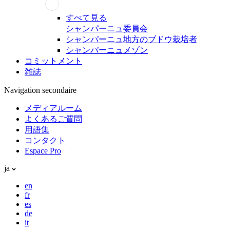
すべて見る
シャンパーニュ委員会
シャンパーニュ地方のブドウ栽培者
シャンパーニュメゾン
コミットメント
雑誌
Navigation secondaire
メディアルーム
よくあるご質問
用語集
コンタクト
Espace Pro
ja
en
fr
es
de
it