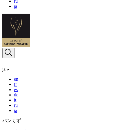
ru
ja
ja
en
fr
es
de
it
ru
ja
パンくず