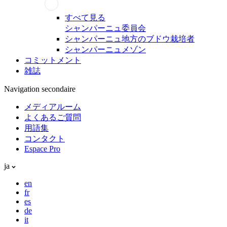
すべて見る
シャンパーニュ委員会
シャンパーニュ地方のブドウ栽培者
シャンパーニュメゾン
コミットメント
雑誌
Navigation secondaire
メディアルーム
よくあるご質問
用語集
コンタクト
Espace Pro
ja
en
fr
es
de
it