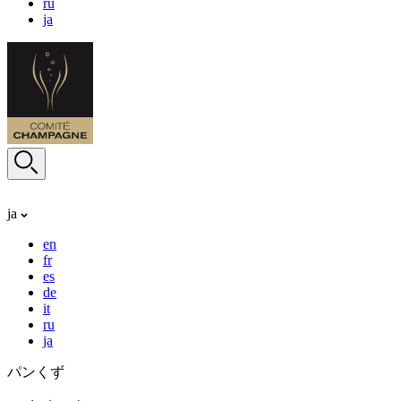
ru
ja
ja
en
fr
es
de
it
ru
ja
パンくず