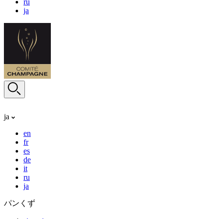
ru
ja
ja
en
fr
es
de
it
ru
ja
パンくず