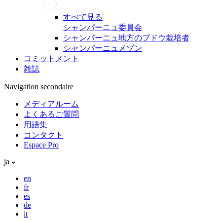
すべて見る
シャンパーニュ委員会
シャンパーニュ地方のブドウ栽培者
シャンパーニュメゾン
コミットメント
雑誌
Navigation secondaire
メディアルーム
よくあるご質問
用語集
コンタクト
Espace Pro
ja
en
fr
es
de
it