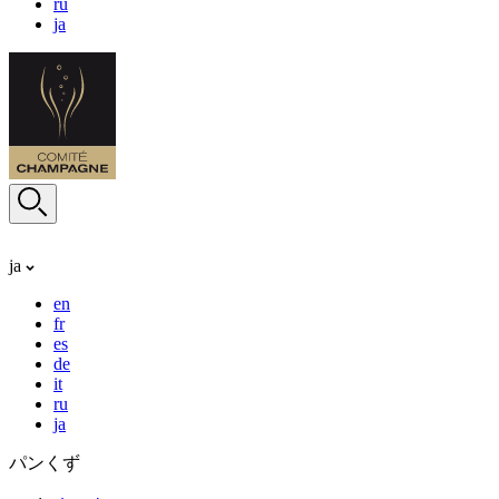
ru
ja
ja
en
fr
es
de
it
ru
ja
パンくず