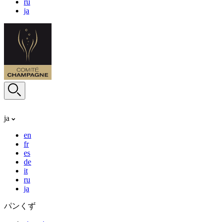
ru
ja
ja
en
fr
es
de
it
ru
ja
パンくず