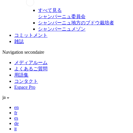
すべて見る
シャンパーニュ委員会
シャンパーニュ地方のブドウ栽培者
シャンパーニュメゾン
コミットメント
雑誌
Navigation secondaire
メディアルーム
よくあるご質問
用語集
コンタクト
Espace Pro
ja
en
fr
es
de
it