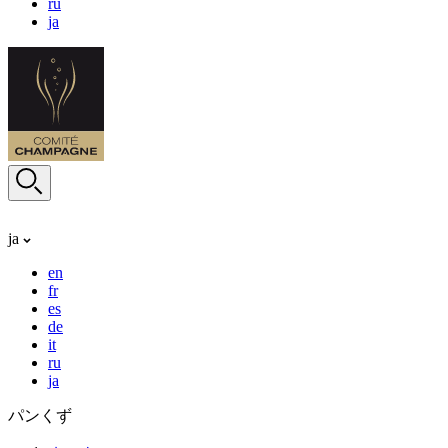
ru
ja
ja
en
fr
es
de
it
ru
ja
パンくず