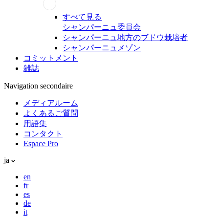
すべて見る
シャンパーニュ委員会
シャンパーニュ地方のブドウ栽培者
シャンパーニュメゾン
コミットメント
雑誌
Navigation secondaire
メディアルーム
よくあるご質問
用語集
コンタクト
Espace Pro
ja
en
fr
es
de
it