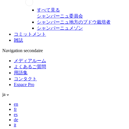
すべて見る
シャンパーニュ委員会
シャンパーニュ地方のブドウ栽培者
シャンパーニュメゾン
コミットメント
雑誌
Navigation secondaire
メディアルーム
よくあるご質問
用語集
コンタクト
Espace Pro
ja
en
fr
es
de
it