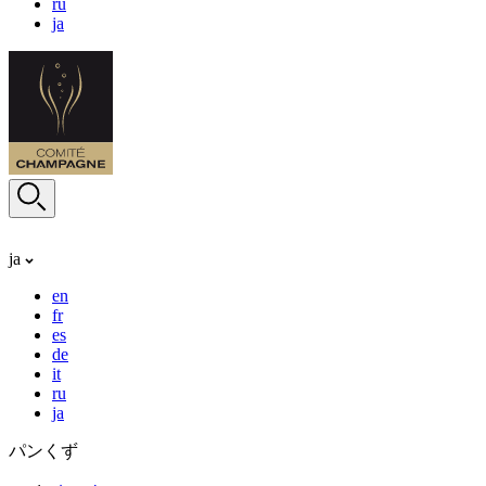
ru
ja
ja
en
fr
es
de
it
ru
ja
パンくず