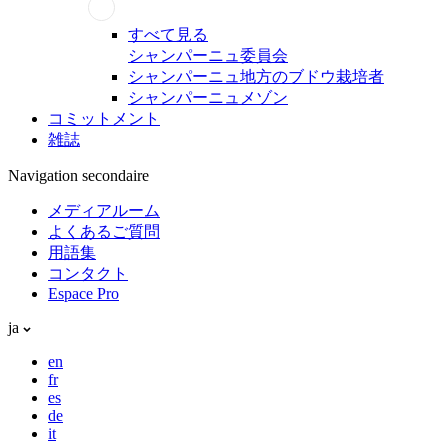
すべて見る
シャンパーニュ委員会
シャンパーニュ地方のブドウ栽培者
シャンパーニュメゾン
コミットメント
雑誌
Navigation secondaire
メディアルーム
よくあるご質問
用語集
コンタクト
Espace Pro
ja
en
fr
es
de
it