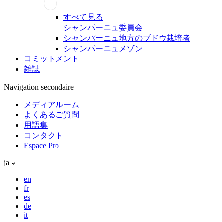
すべて見る
シャンパーニュ委員会
シャンパーニュ地方のブドウ栽培者
シャンパーニュメゾン
コミットメント
雑誌
Navigation secondaire
メディアルーム
よくあるご質問
用語集
コンタクト
Espace Pro
ja
en
fr
es
de
it