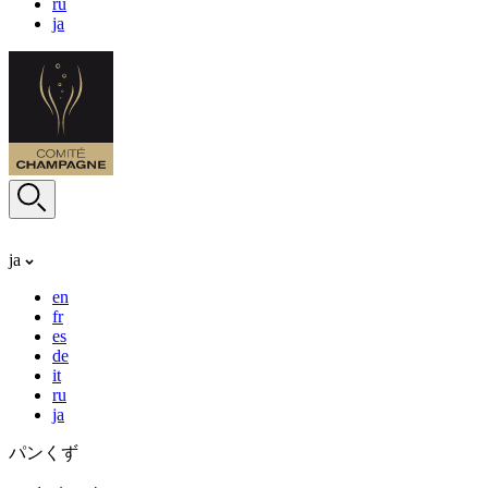
ru
ja
ja
en
fr
es
de
it
ru
ja
パンくず