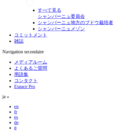
すべて見る
シャンパーニュ委員会
シャンパーニュ地方のブドウ栽培者
シャンパーニュメゾン
コミットメント
雑誌
Navigation secondaire
メディアルーム
よくあるご質問
用語集
コンタクト
Espace Pro
ja
en
fr
es
de
it