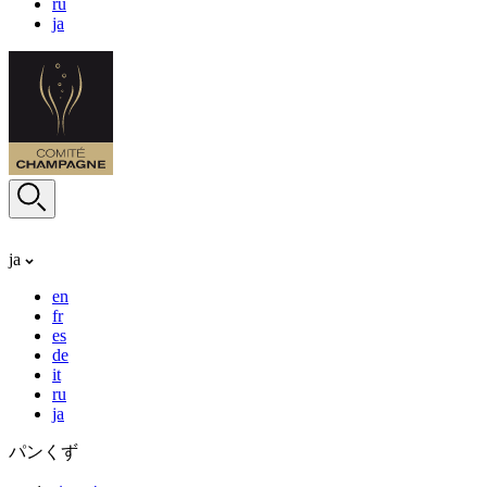
ru
ja
ja
en
fr
es
de
it
ru
ja
パンくず