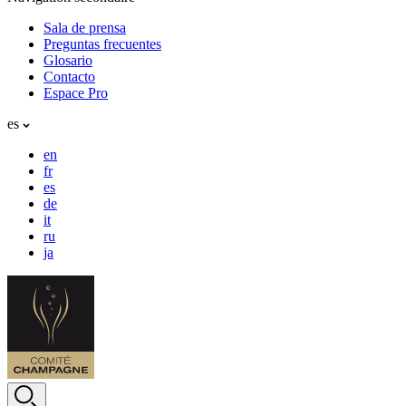
Sala de prensa
Preguntas frecuentes
Glosario
Contacto
Espace Pro
es
en
fr
es
de
it
ru
ja