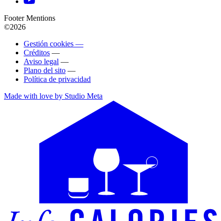
Footer Mentions
©2026
Gestión cookies —
Créditos
—
Aviso legal
—
Plano del sito
—
Política de privacidad
Made with love by Studio Meta