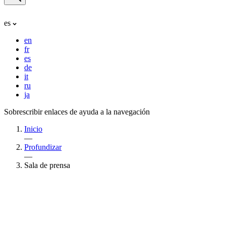
es
en
fr
es
de
it
ru
ja
Sobrescribir enlaces de ayuda a la navegación
Inicio
—
Profundizar
—
Sala de prensa