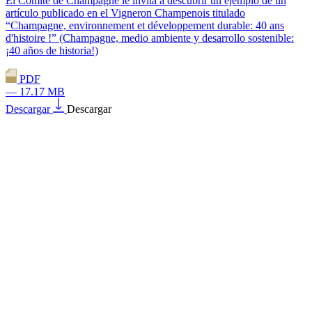
El Comité de Champagne le invita a descubrir un ejemplo de un
artículo publicado en el Vigneron Champenois titulado
“Champagne, environnement et développement durable: 40 ans
d'histoire !” (Champagne, medio ambiente y desarrollo sostenible:
¡40 años de historia!)
PDF
— 17.17 MB
Descargar
Descargar