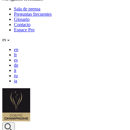
Sala de prensa
Preguntas frecuentes
Glosario
Contacto
Espace Pro
es
en
fr
es
de
it
ru
ja