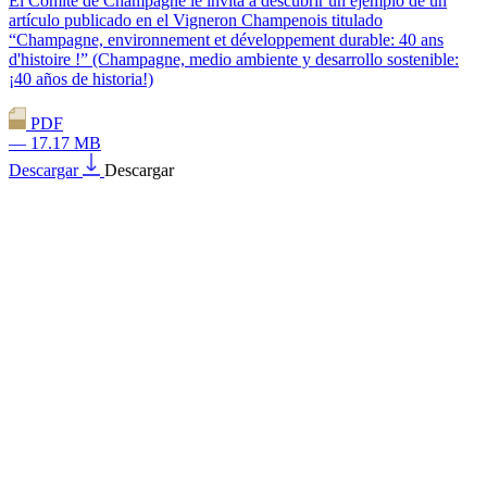
El Comité de Champagne le invita a descubrir un ejemplo de un
artículo publicado en el Vigneron Champenois titulado
“Champagne, environnement et développement durable: 40 ans
d'histoire !” (Champagne, medio ambiente y desarrollo sostenible:
¡40 años de historia!)
PDF
— 17.17 MB
Descargar
Descargar