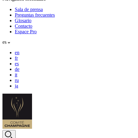
Sala de prensa
Preguntas frecuentes
Glosario
Contacto
Espace Pro
es
en
fr
es
de
it
ru
ja