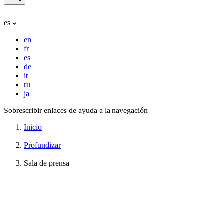
es
en
fr
es
de
it
ru
ja
Sobrescribir enlaces de ayuda a la navegación
Inicio
—
Profundizar
—
Sala de prensa