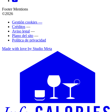
Footer Mentions
©2026
Gestión cookies —
Créditos
—
Aviso legal
—
Plano del sito
—
Política de privacidad
Made with love by Studio Meta