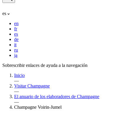
es
en
fr
es
de
it
ru
ja
Sobrescribir enlaces de ayuda a la navegación
Inicio
—
Visitar Champagne
—
El anuario de los elaboradores de Champagne
—
Champagne Voirin-Jumel