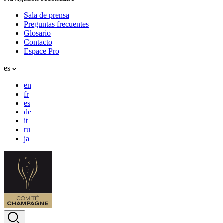
Sala de prensa
Preguntas frecuentes
Glosario
Contacto
Espace Pro
es
en
fr
es
de
it
ru
ja