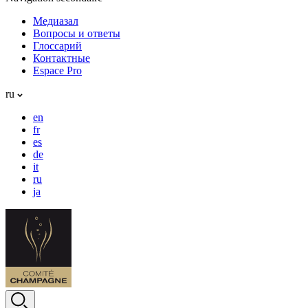
Медиазал
Вопросы и ответы
Глоссарий
Контактные
Espace Pro
ru
en
fr
es
de
it
ru
ja