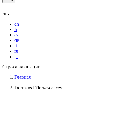
ru
en
fr
es
de
it
ru
ja
Строка навигации
Главная
—
Dormans Effervescences